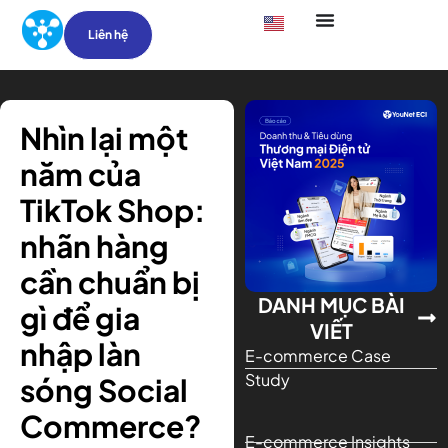
Liên hệ
Nhìn lại một
năm của
TikTok Shop:
nhãn hàng
cần chuẩn bị
DANH MỤC BÀI
gì để gia
VIẾT
nhập làn
E-commerce Case
Study
sóng Social
Commerce?
E-commerce Insights