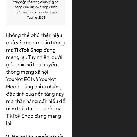
truy cập và trang quản lý gian
hàng của TikTok Shop chính
thức vượt qua Lazada, theo:
YouNet ECI
Không thể phủ nhận hiệu
quả về doanh số ấn tượng
mà
TikTok Shop
đang
mang lại. Tuy nhiên, dưới
góc nhìn số liệu truyền
thông mạng xã hội,
YouNet ECI và YouNet
Media cũng chỉ ra những
đặc tính của nền tảng này
mà nhãn hàng cần hiểu để
nắm bắt được cơ hội mà
TikTok Shop đang mang
lại.
2. Hai bước chuẩn bị cần