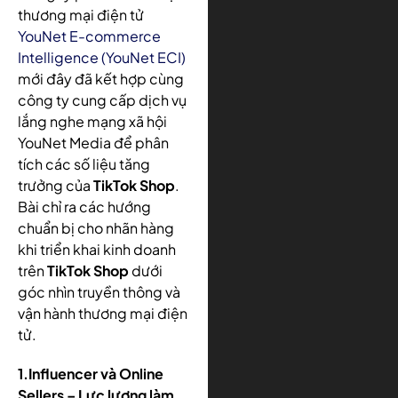
thương mại điện tử
YouNet E-commerce
Intelligence (YouNet ECI)
mới đây đã kết hợp cùng
công ty cung cấp dịch vụ
lắng nghe mạng xã hội
YouNet Media để phân
tích các số liệu tăng
trưởng của
TikTok Shop
.
Bài chỉ ra các hướng
chuẩn bị cho nhãn hàng
khi triển khai kinh doanh
trên
TikTok Shop
dưới
góc nhìn truyền thông và
vận hành thương mại điện
tử.
1.Influencer và Online
Sellers – Lực lượng làm