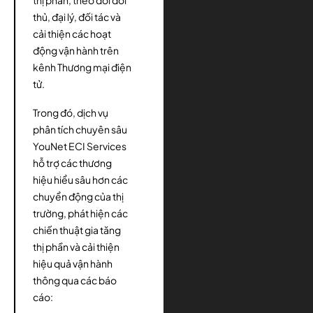
thị phần, theo dõi đối
thủ, đại lý, đối tác và
cải thiện các hoạt
động vận hành trên
kênh Thương mại điện
tử.
Trong đó, dịch vụ
phân tích chuyên sâu
YouNet ECI Services
hỗ trợ các thương
hiệu hiểu sâu hơn các
chuyển động của thị
trường, phát hiện các
chiến thuật gia tăng
thị phần và cải thiện
hiệu quả vận hành
thông qua các báo
cáo: