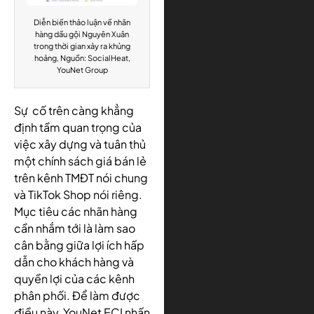
Diễn biến thảo luận về nhãn
hàng dầu gội Nguyên Xuân
trong thời gian xảy ra khủng
hoảng, Nguồn: SocialHeat,
YouNet Group
Sự cố trên càng khẳng
định tầm quan trọng của
việc xây dựng và tuân thủ
một chính sách giá bán lẻ
trên kênh TMĐT nói chung
và TikTok Shop nói riêng.
Mục tiêu các nhãn hàng
cần nhắm tới là làm sao
cân bằng giữa lợi ích hấp
dẫn cho khách hàng và
quyền lợi của các kênh
phân phối. Để làm được
điều này, YouNet ECI nhấn