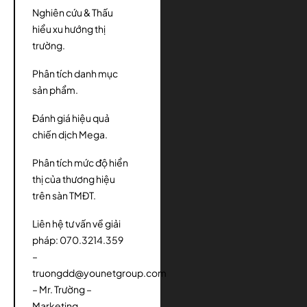
Nghiên cứu & Thấu
hiểu xu hướng thị
trường.
Phân tích danh mục
sản phẩm.
Đánh giá hiệu quả
chiến dịch Mega.
Phân tích mức độ hiển
thị của thương hiệu
trên sàn TMĐT.
Liên hệ tư vấn về giải
pháp: 070.3214.359
–
truongdd@younetgroup.com
– Mr. Trường –
Marketing