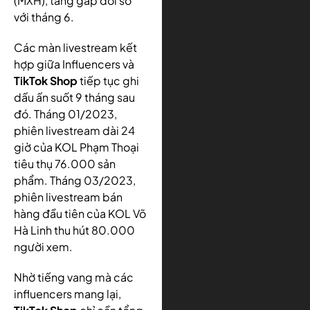
(MXH), tăng gấp đôi so
với tháng 6.
Các màn livestream kết
hợp giữa Influencers và
TikTok Shop
tiếp tục ghi
dấu ấn suốt 9 tháng sau
đó. Tháng 01/2023,
phiên livestream dài 24
giờ của KOL Phạm Thoại
tiêu thụ 76.000 sản
phẩm. Tháng 03/2023,
phiên livestream bán
hàng đầu tiên của KOL Võ
Hà Linh thu hút 80.000
người xem.
Nhờ tiếng vang mà các
influencers mang lại,