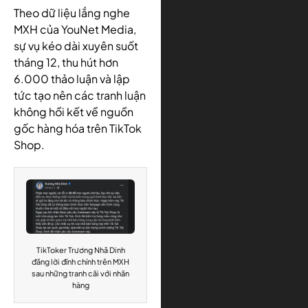
Theo dữ liệu lắng nghe
MXH của YouNet Media,
sự vụ kéo dài xuyên suốt
tháng 12, thu hút hơn
6.000 thảo luận và lập
tức tạo nên các tranh luận
không hồi kết về nguồn
gốc hàng hóa trên TikTok
Shop.
TikToker Trương Nhã Dinh
đăng lời đính chính trên MXH
sau những tranh cãi với nhãn
hàng