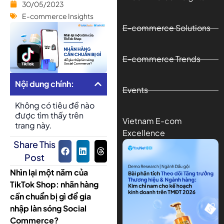
30/05/2023
E-commerce Insights
E-commerce Solutions
E-commerce Trends
Nội dung chính:
Events
Không có tiêu đề nào
được tìm thấy trên
Vietnam E-com
trang này.
Excellence
Share This
Post
Nhìn lại một năm của
TikTok Shop: nhãn hàng
cần chuẩn bị gì để gia
nhập làn sóng Social
Commerce?