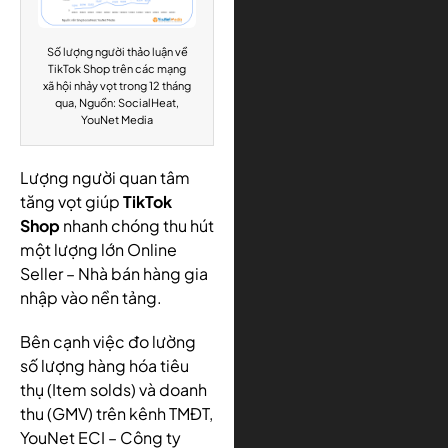
Số lượng người thảo luận về
TikTok Shop trên các mạng
xã hội nhảy vọt trong 12 tháng
qua, Nguồn: SocialHeat,
YouNet Media
Lượng người quan tâm
tăng vọt giúp
TikTok
Shop
nhanh chóng thu hút
một lượng lớn Online
Seller – Nhà bán hàng gia
nhập vào nền tảng.
Bên cạnh việc đo lường
số lượng hàng hóa tiêu
thụ (Item solds) và doanh
thu (GMV) trên kênh TMĐT,
YouNet ECI – Công ty